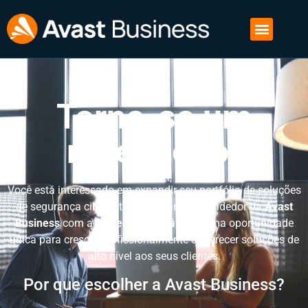
Torne-se um
revendedor
Você está interessado em expandir seu portfólio de soluções
de segurança cibernética? Tornar-se revendedor da
Avast
Business
com a
Aufiero Informática
é uma oportunidade
única para crescer profissionalmente e oferecer soluções de
alto nível aos seus clientes.
Por que escolher a Avast Business?